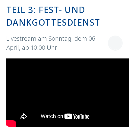
TEIL 3: FEST- UND
DANKGOTTESDIENST
Livestream am Sonntag, dem 06.
April, ab 10:00 Uhr