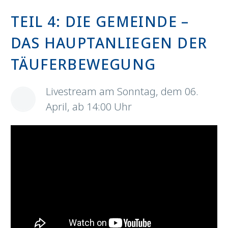
TEIL 4: DIE GEMEINDE –
DAS HAUPTANLIEGEN DER
TÄUFERBEWEGUNG
Livestream am Sonntag, dem 06.
April, ab 14:00 Uhr