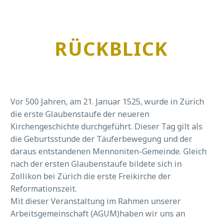
dir und deinem Haus gegeben hat…

RÜCKBLICK
Vor 500 Jahren, am 21. Januar 1525, wurde in Zürich
die erste Glaubenstaufe der neueren
Kirchengeschichte durchgeführt. Dieser Tag gilt als
die Geburtsstunde der Täuferbewegung und der
daraus entstandenen Mennoniten-Gemeinde. Gleich
5. MOSE 8,2A
nach der ersten Glaubenstaufe bildete sich in
DIE BIBEL
Zollikon bei Zürich die erste Freikirche der
Und du sollst an den ganzen Weg
Reformationszeit.
gedenken, durch den der HERR, dein
Mit dieser Veranstaltung im Rahmen unserer
Gott, dich geführt hat…
Arbeitsgemeinschaft (AGUM)haben wir uns an